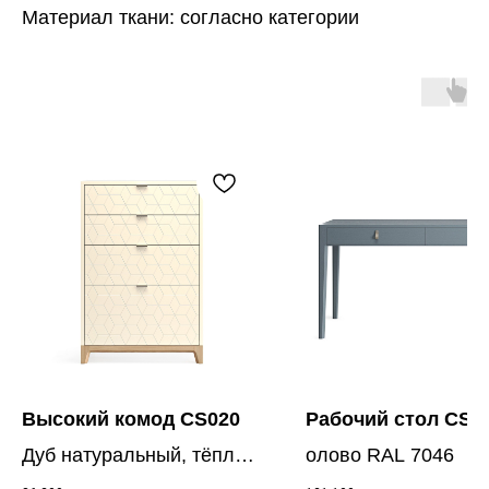
Материал ткани: согласно категории
Высокий комод CS020
Рабочий стол CST
Дуб натуральный, тёплый
олово RAL 7046
песок WCP 083