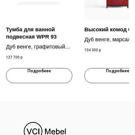
Тумба для ванной
Высокий комод C
подвесная WPR 93
Дуб венге, марсала
Дуб венге, графитовый
3005
104 300
р.
RAL 7016
127 700
р.
Подробнее
Подробнее