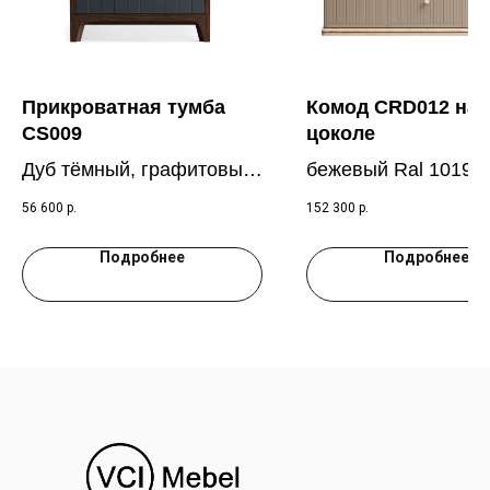
Прикроватная тумба
Комод CRD012 на
CS009
цоколе
Дуб тёмный, графитовый
бежевый Ral 1019, 
RAL 7016
осветлённый
56 600
р.
152 300
р.
Подробнее
Подробнее