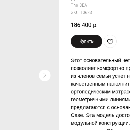
The IDEA
SKU:
10633
186 400
р.
Купить
Этот основательный че
позволяет комфортно пр
из членов семьи уснет 
качественным наполнит
ортопедическим матрас
геометричными линиями
предлагаются с основа
Case. Эта модель досто
модульной конструкции