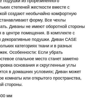
 подушки из прорезиненного
ьких степеней жесткости вместе с
адкой создают необычайно комфортную
сстанавливают форму. Все чехлы
ать. Диваны не имеют оборотной стороны
я в центре помещения. В комплекте с
я декоративные подушки. Диван CASE
кольких категориях ткани и в разных
жек. Особенности: Если убрать
стевое спальное место станет заметно
ровка основания и скругленные углы
тится в домашних условиях; Диван может
ре комнаты или открытого пространства,
ой стороны.
800 мм