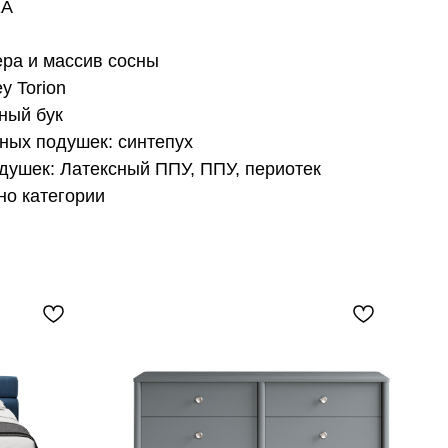
EA
ера и массив сосны
y Torion
ный бук
ных подушек: синтепух
душек: Латексный ППУ, ППУ, периотек
но категории