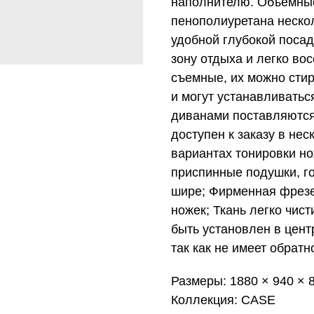
наполнителю. Объемные
пенополиуретана нескол
удобной глубокой пос
зону отдыха и легко во
съемные, их можно стир
и могут устанавливатьс
диванами поставляютс
доступен к заказу в нес
вариантах тонировки но
приспинные подушки, го
шире; Фирменная фрезе
ножек; Ткань легко чис
быть установлен в цент
так как не имеет обратн
Размеры: 1880 × 940 × 
Коллекция: CASE