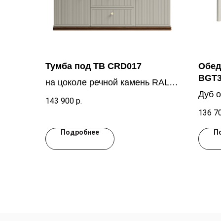
Тумба под ТВ CRD017
Обед
BGT
на цоколе речной камень RAL
Дуб 
7030, Дуб тобакко
143 900
р.
RAL7
136 7
Подробнее
П