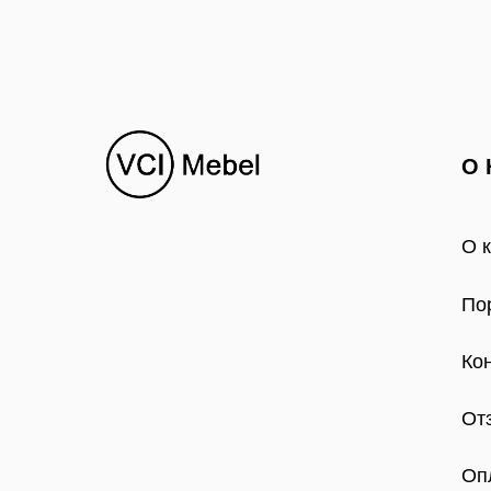
О 
О 
По
Ко
От
Оп