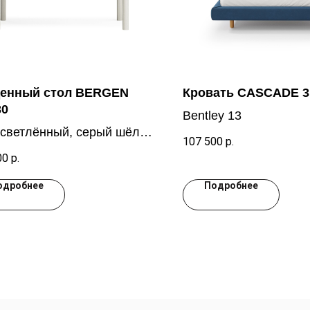
енный стол BERGEN
Кровать CASCADE 3
30
Bentley 13
осветлённый, серый шёлк
107 500
р.
044
00
р.
одробнее
Подробнее