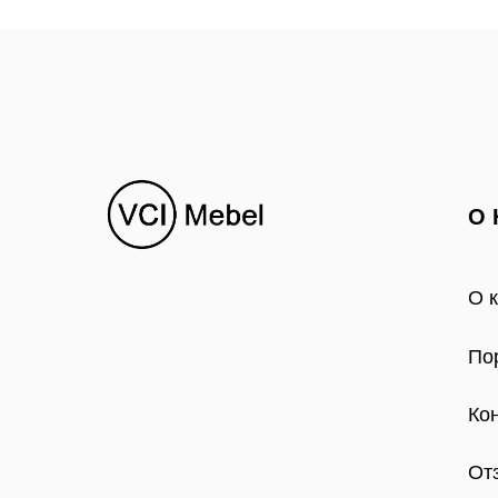
О 
О 
По
Ко
От