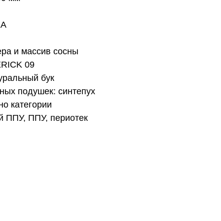
EA
ера и массив сосны
ERICK 09
уральный бук
ных подушек: синтепух
но категории
й ППУ, ППУ, периотек