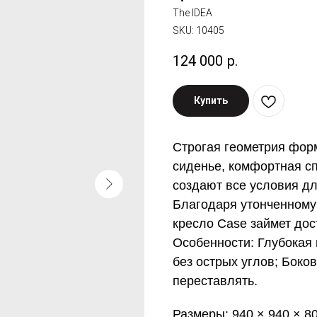
The IDEA
SKU:
10405
124 000
р.
Купить
Строгая геометрия фор
сиденье, комфортная с
создают все условия д
Благодаря утонченному
кресло Case займет дос
Особенности: Глубокая
без острых углов; Боко
переставлять.
Размеры: 940 × 940 × 8