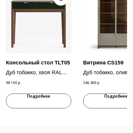
Консольный стол TLT05
Витрина CS159
Дуб тобакко, хвоя RAL
Дуб тобакко, оливк
6009
RAL 7003
98 100
р.
246 400
р.
Подробнее
Подробнее