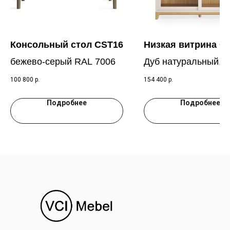
Консольный стол CST16
Низкая витрина C
бежево-серый RAL 7006
Дуб натуральный, 
песок WCP 083
100 800
р.
154 400
р.
Подробнее
Подробнее