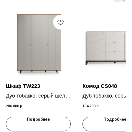
Шкаф TW223
Комод CS048
Дуб тобакко, серый шёлк
Дуб тобакко, серый
RAL7044
RAL7044
286 000
р.
104 700
р.
Подробнее
Подробнее