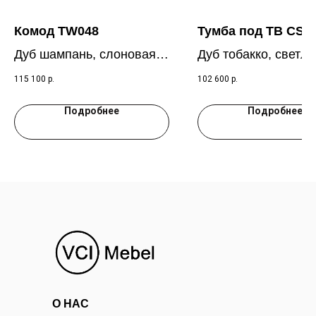
Комод TW048
Тумба под ТВ CS0
Дуб шампань, слоновая
Дуб тобакко, светло
кость RAL 9001
серый RAL7035
115 100
р.
102 600
р.
Подробнее
Подробнее
О НАС