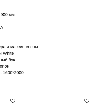
.
 900 мм
EA
ера и массив сосны
N White
ный бук
тепон
: 1600*2000