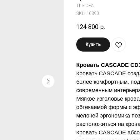
The IDEA
SKU:
10390
124 800
р.
Купить
Кровать CASCADE CD31
Кровать CASCADE созда
более комфортным, под
современным интерьер
Мягкое изголовье кров
обтекаемой формы с эф
мелочей эргономика по
расположиться на кров
Кровать CASCADE абсол