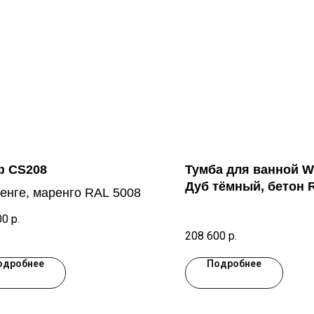
 CS208
Тумба для ванной W
Дуб тёмный, бетон 
енге, маренго RAL 5008
00
р.
208 600
р.
одробнее
Подробнее