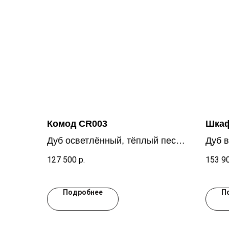
Комод CR003
Шкаф
Дуб осветлённый, тёплый песок
Дуб в
WCP 083
127 500
р.
153 9
Подробнее
П