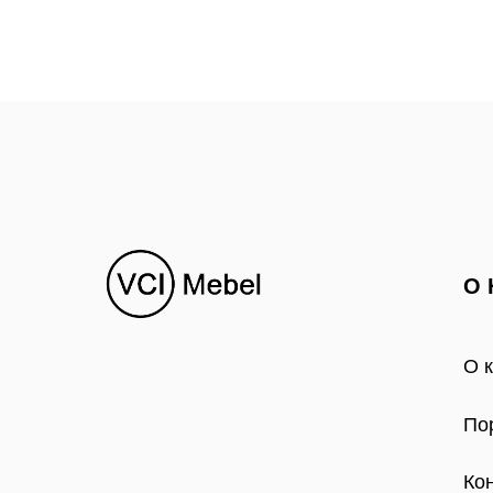
О 
О 
По
Ко