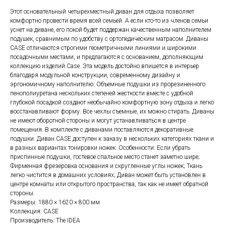
Этот основательный четырехместный диван для отдыха позволяет
комфортно провести время всей семьей. А если кто-то из членов семьи
уснет на диване, его покой будет поддержан качественным наполнителем
подушек, сравнимым по удобству с ортопедическим матрасом. Диваны
CASE отличаются строгими геометричными линиями и широкими
посадочными местами, и предлагаются с основанием, дополняющим
коллекцию изделий Case. Эта модель достойно впишется в интерьер
благодаря модульной конструкции, современному дизайну и
эргономичному наполнителю. Объемные подушки из прорезиненного
пенополиуретана нескольких степеней жесткости вместе с удобной
глубокой посадкой создают необычайно комфортную зону отдыха и легко
восстанавливают форму. Все чехлы съемные, их можно стирать. Диваны
не имеют оборотной стороны и могут устанавливаться в центре
помещения. В комплекте с диванами поставляются декоративные
подушки. Диван CASE доступен к заказу в нескольких категориях ткани и
в разных вариантах тонировки ножек. Особенности: Если убрать
приспинные подушки, гостевое спальное место станет заметно шире;
Фирменная фрезеровка основания и скругленные углы ножек; Ткань
легко чистится в домашних условиях; Диван может быть установлен в
центре комнаты или открытого пространства, так как не имеет обратной
стороны.
Размеры: 1880 × 1620 × 800 мм
Коллекция: CASE
Производитель: The IDEA