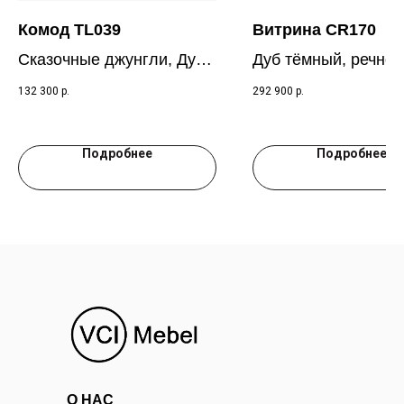
Комод TL039
Витрина CR170
Сказочные джунгли, Дуб
Дуб тёмный, речной
тобакко
камень RAL 7030
132 300
р.
292 900
р.
Подробнее
Подробнее
О НАС