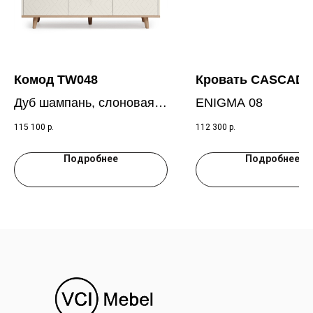
Комод TW048
Кровать CASCADE
Дуб шампань, слоновая
ENIGMA 08
кость RAL 9001
115 100
р.
112 300
р.
Подробнее
Подробнее