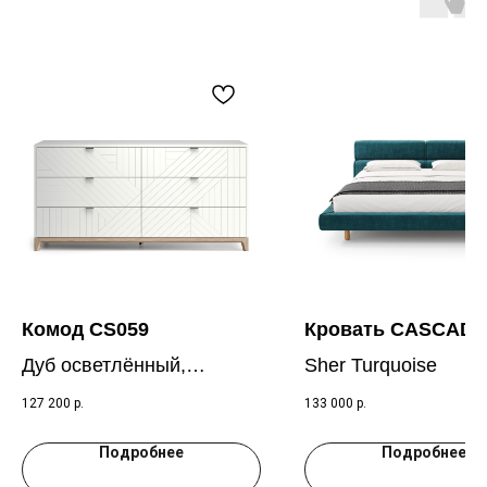
Комод CS059
Кровать CASCADE
Дуб осветлённый,
Sher Turquoise
молочный RAL 9003
127 200
р.
133 000
р.
Подробнее
Подробнее