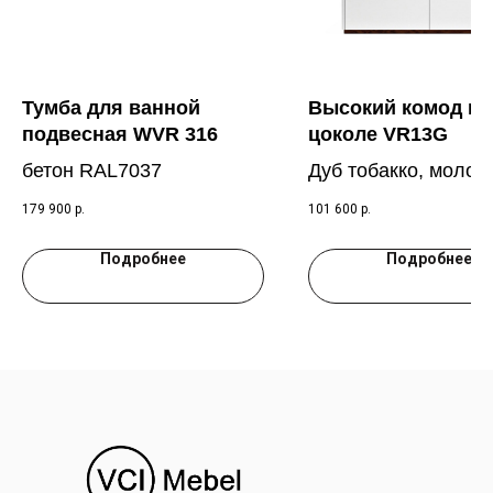
Тумба для ванной
Высокий комод на
подвесная WVR 316
цоколе VR13G
бетон RAL7037
Дуб тобакко, молоч
RAL 9003
179 900
р.
101 600
р.
Подробнее
Подробнее