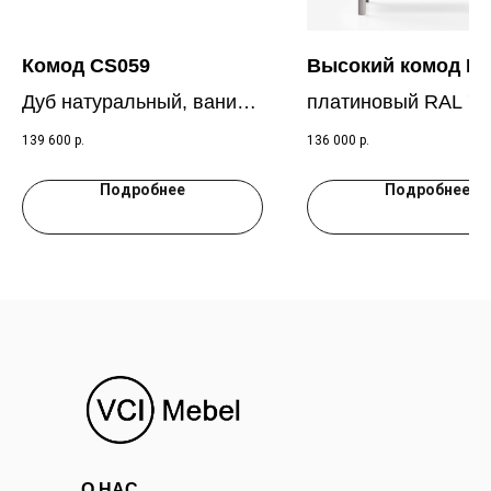
Комод CS059
Высокий комод B
Дуб натуральный, ваниль
платиновый RAL 70
RAL 9010
139 600
р.
136 000
р.
Подробнее
Подробнее
О НАС