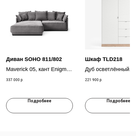
Диван SOHO 811/802
Шкаф TLD218
Maverick 05, кант Enigma
Дуб осветлённый, с
12
серый RAL7035
337 000
р.
221 900
р.
Подробнее
Подробнее