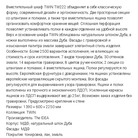
Вместительный шкаф TWIN TW222 объединяет в себе классическую
форму, современный дизайн и эргономичность. Две просторные секции
со штангами и полками, а также три вместительных ящика позволят
организовать комфортное хранение вещей. Сплошная перфорация
позволяет устанавливать полки в каждом отделении на удобной высоте.
Верх и основание шкафа TWIN облицованы натуральным шпоном Дуба, а
ножки выполнены из массива Дуба. Фасады с гравировкой и
изысканная палитра эмали завершают элегантный стиль изделия.
Особенности: Более 2500 вариантов исполнения, не влияющих на
стоимость и срок изготовления; 7 видов тонировки Дуба; 30 оттенков
эмали; 14 вариантов гравировки; 8 цветов ручек-кнопок; 2 секции со
штангами и полками; 4 вместительных ящика; Полки регулируются по
высоте; Европейская фурнитура с доводчиками; На ящиках установлены
европейские направляющие скрытого монтажа; Все фасады
регулируются для выравнивания узора гравировки; Ящики и полки
выполнены из прочного и экономичного ЛДСП; Усиленные каркасы
ящиков из ЛДСП выдерживают вес до 25кг; Возможен заказ изделия без
гравировки; Предусмотрено крепление к стене.
Размеры: 1390 × 600 × 2250 мм
Коллекция: TWIN
Производитель: The IDEA
Корпус: МДФ, натуральный шпон Дуба
Фасады: МДФ
Покрытие: тонировка, лак, эмаль