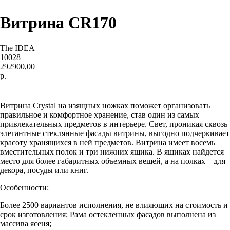
Витрина CR170
The IDEA
10028
292900,00
р.
Купить
Витрина Crystal на изящных ножках поможет организовать
правильное и комфортное хранение, став один из самых
привлекательных предметов в интерьере. Свет, проникая сквозь
элегантные стеклянные фасады витрины, выгодно подчеркивает
красоту хранящихся в ней предметов. Витрина имеет восемь
вместительных полок и три нижних ящика. В ящиках найдется
место для более габаритных объемных вещей, а на полках – для
декора, посуды или книг.
Особенности:
Более 2500 вариантов исполнения, не влияющих на стоимость и
срок изготовления;
Рама остекленных фасадов
выполнена из
массива ясеня;