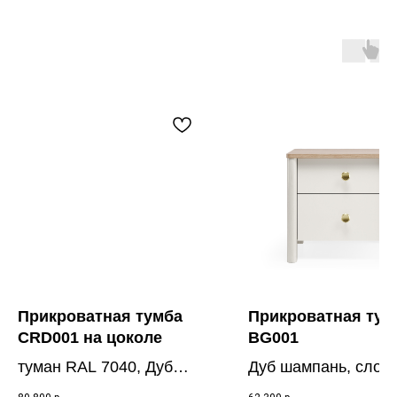
Прикроватная тумба
Прикроватная тум
CRD001 на цоколе
BG001
туман RAL 7040, Дуб
Дуб шампань, слон
осветлённый
кость RAL 9001