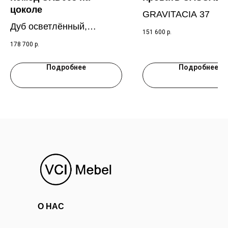
цоколе
GRAVITACIA 37
Дуб осветлённый,
151 600
р.
слоновая кость RAL 9001
178 700
р.
Подробнее
Подробнее
О НАС