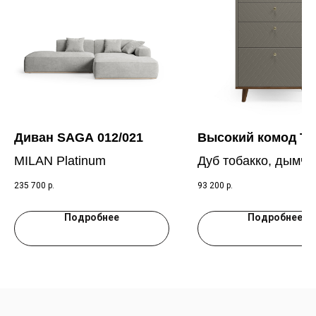
Диван SAGA 012/021
Высокий комод T
MILAN Platinum
Дуб тобакко, дымча
кварц RAL 7039
235 700
р.
93 200
р.
Подробнее
Подробнее