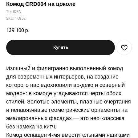
Комод CRD004 на цоколе
The IDEA
SKU:
10852
139 100
р.
Купить
Изящный и филигранно выполненный комод
для современных интерьеров, на создание
которого нас вдохновили ар-деко и северный
модерн: в комоде угадываются черты обоих
стилей. Золотые элементы, плавные очертания
и
ненавязчивые геометрические орнаменты на
эмалированных фасадах
—
это нео-классика
без намека на китч.
Комод оснащен 4-мя вместительными ящиками