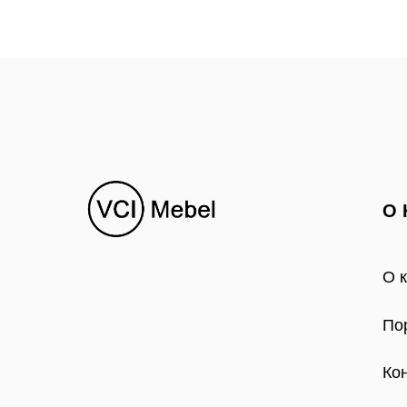
О 
О 
По
Ко