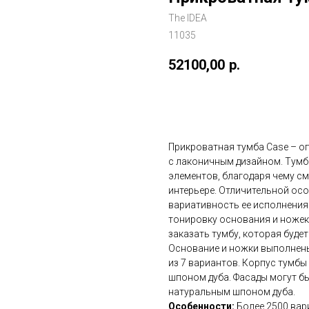
The IDEA
11035
52100,00
р.
Купить
Прикроватная тумба Case – оп
с лаконичным дизайном. Тумб
элементов, благодаря чему с
интерьере. Отличительной ос
вариативность ее исполнения.
тонировку основания и ножек,
заказать тумбу, которая буд
Основание и ножки выполнены
из 7 вариантов. Корпус тумб
шпоном дуба. Фасады могут бы
натуральным шпоном дуба.
Особенности:
Более 2500 вар