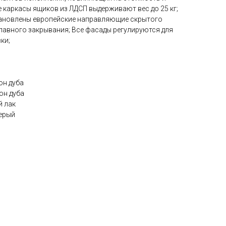
 каркасы ящиков из ЛДСП выдерживают вес до 25 кг;
тановлены европейские направляющие скрытого
лавного закрывания; Все фасады регулируются для
ки;
он дуба
он дуба
й лак
серый