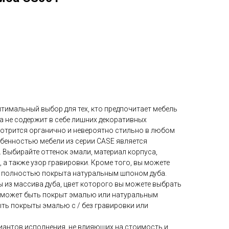
тимальный выбор для тех, кто предпочитает мебель
а не содержит в себе лишних декоративных
мотрится органично и невероятно стильно в любом
обенностью мебели из серии CASE является
 Выбирайте оттенок эмали, материал корпуса,
 а также узор гравировки. Кроме того, вы можете
ет полностью покрыта натуральным шпоном дуба.
 из массива дуба, цвет которого вы можете выбрать
ы может быть покрыт эмалью или натуральным
ть покрыты эмалью с / без гравировки или
иантов исполнения, не влияющих на стоимость и