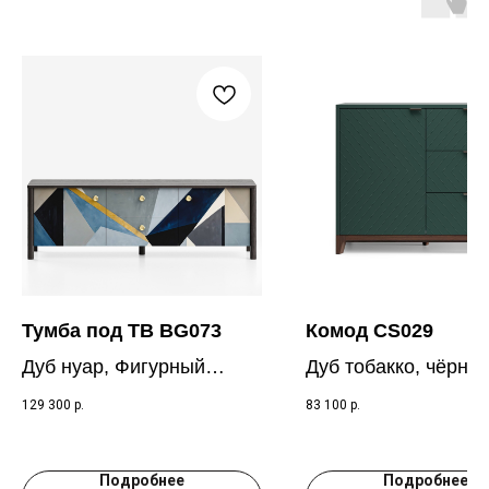
Тумба под ТВ BG073
Комод CS029
Дуб нуар, Фигурный
Дуб тобакко, чёрно-
авангард
зеленый RAL 6012
129 300
р.
83 100
р.
Подробнее
Подробнее