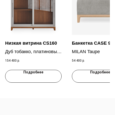
Низкая витрина CS160
Банкетка CASE 95
Дуб тобакко, платиновый
MILAN Taupe
RAL 7036
154 400
р.
54 400
р.
Подробнее
Подробнее