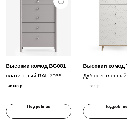
Высокий комод BG081
Высокий комод T
платиновый RAL 7036
Дуб осветлённый, 
RAL 9010
136 000
р.
111 900
р.
Подробнее
Подробнее