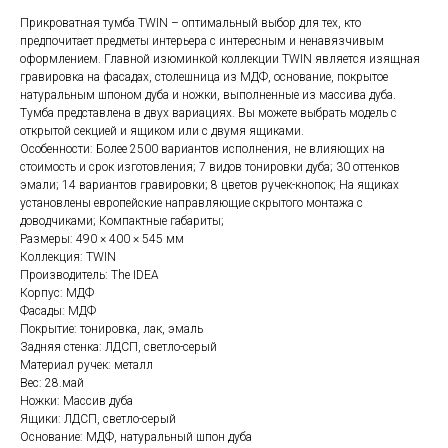
Прикроватная тумба TWIN – оптимальный выбор для тех, кто
предпочитает предметы интерьера с интересным и ненавязчивым
оформлением. Главной изюминкой коллекции TWIN является изящная
гравировка на фасадах, столешница из МДФ, основание, покрытое
натуральным шпоном дуба и ножки, выполненные из массива дуба.
Тумба представлена в двух вариациях. Вы можете выбрать модель с
открытой секцией и ящиком или с двумя ящиками.
Особенности: Более 2500 вариантов исполнения, не влияющих на
стоимость и срок изготовления; 7 видов тонировки дуба; 30 оттенков
эмали; 14 вариантов гравировки; 8 цветов ручек-кнопок; На ящиках
установлены европейские направляющие скрытого монтажа с
доводчиками; Компактные габариты;
Размеры: 490 × 400 × 545 мм
Коллекция: TWIN
Производитель: The IDEA
Корпус: МДФ
Фасады: МДФ
Покрытие: тонировка, лак, эмаль
Задняя стенка: ЛДСП, светло-серый
Материал ручек: металл
Вес: 28.май
Ножки: Массив дуба
Ящики: ЛДСП, светло-серый
Основание: МДФ, натуральный шпон дуба