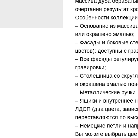
массива дуба обрабаты
очертания результат кр
Особенности
коллекции
– Основание из массива
или окрашено
эмалью;
– Фасады и боковые ст
цветов); доступны с гра
– Все
фасады регулиру
гравировки;
– Столешница со скруг
и окрашена эмалью пов
– Металлические ручки-
– Ящики и внутреннее н
ЛДСП (два цвета, завис
переставляются по выс
– Немецкие петли и нап
Вы
можете выбрать цве