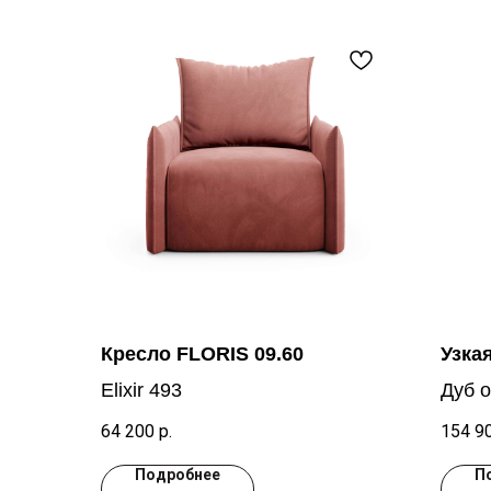
Кресло FLORIS 09.60
Узка
Elixir 493
Дуб 
7040
64 200
р.
154 9
Подробнее
П