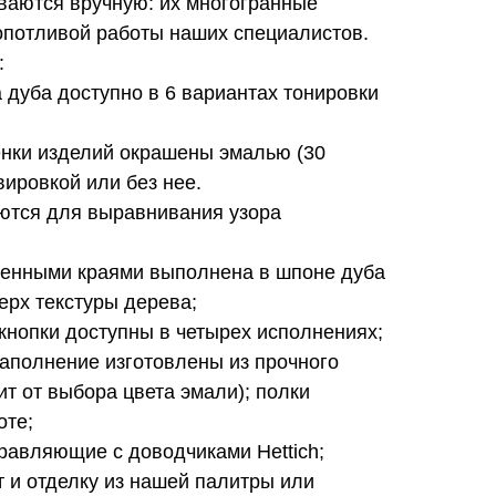
ваются вручную: их многогранные
опотливой работы наших специалистов.
:
 дуба доступно в 6 вариантах тонировки
енки изделий окрашены эмалью (30
вировкой или без нее.
ются для выравнивания узора
ленными краями выполнена в шпоне дуба
ерх текстуры дерева;
кнопки доступны в четырех исполнениях;
аполнение изготовлены из прочного
ит от выбора цвета эмали); полки
оте;
равляющие с доводчиками Hettich;
т и отделку из нашей палитры или