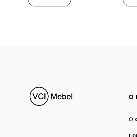
О 
О 
По