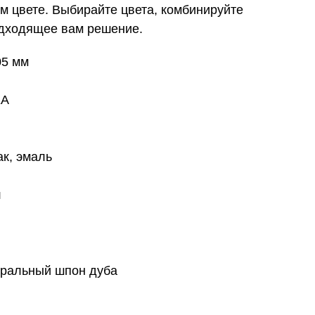
ем цвете. Выбирайте цвета, комбинируйте
одходящее вам решение.
05 мм
EA
ак, эмаль
л
уральный шпон дуба