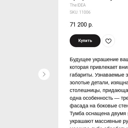
The IDEA
SKU:
11006
71 200
р.
Купить
Будущее
украшение ва
которая привлекает вни
габариты. Узнаваемые 
золотые детали, изящн
столешницы, придающая
одна особенность
—
тре
фасада на боковые сте
Тумба оснащена двумя 
украшают массивные руч