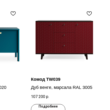
Комод TW039
020
Дуб венге, марсала RAL 3005
107 200
р.
Подробнее