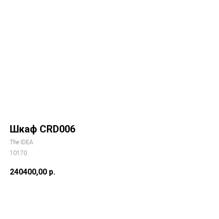
Шкаф CRD006
The IDEA
10170
240400,00
р.
Купить