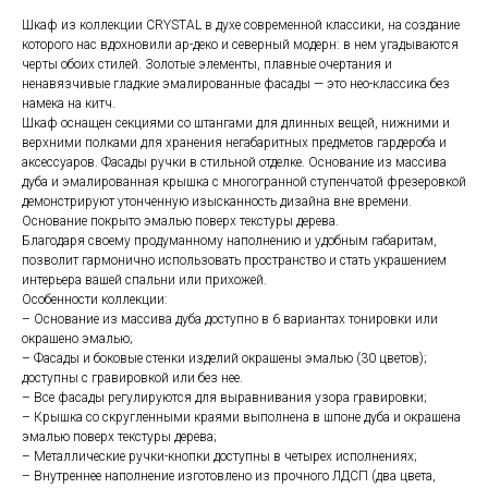
Шкаф из коллекции
CRYSTAL
в духе современной классики, на создание
которого нас вдохновили ар-деко и северный модерн: в нем угадываются
черты обоих стилей. Золотые элементы, плавные очертания и
ненавязчивые гладкие эмалированные фасады
—
это нео-классика без
намека на китч.
Шкаф оснащен секциями
со штангами для длинных вещей, нижними и
верхними полками для хранения негабаритных предметов гардероба и
аксессуаров.
Фасады ручки в стильной отделке. О
снование из массива
дуба и эмалированная крышка с многогранной ступенчатой фрезеровкой
демонстрируют утонченную изысканность дизайна вне времени.
Основание покрыто эмалью поверх текстуры дерева.
Благодаря своему продуманному наполнению и удобным габаритам,
позволит гармонично использовать пространство и стать украшением
интерьера вашей спальни или прихожей.
Особенности
коллекции:
– Основание из массива дуба доступно в 6 вариантах тонировки или
окрашено
эмалью;
– Фасады и боковые стенки изделий окрашены эмалью (30 цветов);
доступны с гравировкой или без нее.
– Все
фасады регулируются для выравнивания узора гравировки;
– Крышка со скругленными краями выполнена в шпоне дуба и окрашена
эмалью поверх текстуры дерева;
– Металлические ручки-кнопки доступны в четырех исполнениях;
– Внутреннее наполнение изготовлено из прочного ЛДСП (два цвета,