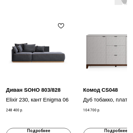
Диван SOHO 803/828
Комод CS048
Elixir 230, кант Enigma 06
Дуб тобакко, плати
RAL 7036
248 400
р.
104 700
р.
Подробнее
Подробнее