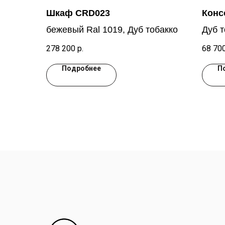
Шкаф CRD023
Конс
бежевый Ral 1019, Дуб тобакко
Дуб т
278 200
р.
68 70
Подробнее
П