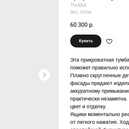
The IDEA
SKU:
10794
60 300
р.
Купить
Эта прикроватная тумба
поможет правильно испо
Плавно скругленные де
фасады придают издели
аккуратному примыкани
практически незаметна.
цвет и отделку.
Ящики моментально реа
от легкого нажатия. Хо