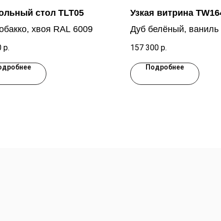
ольный стол TLT05
Узкая витрина TW16
обакко, хвоя RAL 6009
Дуб белёный, ваниль
0
р.
157 300
р.
одробнее
Подробнее