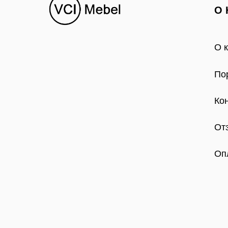
О 
О 
По
Ко
От
Оп