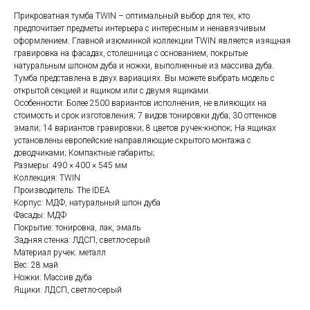
Прикроватная тумба TWIN – оптимальный выбор для тех, кто
предпочитает предметы интерьера с интересным и ненавязчивым
оформлением. Главной изюминкой коллекции TWIN является изящная
гравировка на фасадах, столешница с основанием, покрытые
натуральным шпоном дуба и ножки, выполненные из массива дуба.
Тумба представлена в двух вариациях. Вы можете выбрать модель с
открытой секцией и ящиком или с двумя ящиками.
Особенности: Более 2500 вариантов исполнения, не влияющих на
стоимость и срок изготовления; 7 видов тонировки дуба; 30 оттенков
эмали; 14 вариантов гравировки; 8 цветов ручек-кнопок; На ящиках
установлены европейские направляющие скрытого монтажа с
доводчиками; Компактные габариты;
Размеры: 490 × 400 × 545 мм
Коллекция: TWIN
Производитель: The IDEA
Корпус: МДФ, натуральный шпон дуба
Фасады: МДФ
Покрытие: тонировка, лак, эмаль
Задняя стенка: ЛДСП, светло-серый
Материал ручек: металл
Вес: 28.май
Ножки: Массив дуба
Ящики: ЛДСП, светло-серый