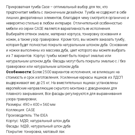
Прикроватная тумба Case – оптимальный выбор для тех, кто
предпочитает мебель с лаконичным дизайном. Тумба не содержит в себе
лишних декоративных элементов, благодаря чему смотрится органично и
невероятно стильно в любом интерьере. Отличительной особенностью
мебели из серии CASE является вариативность ее исполнения.
Выбирайте оттенок эмали, материал корпуса, тонировку основания и
ножек, а также узор гравировки. Кроме того, вы можете заказать тумбу,
которая будет полностью покрыта натуральным шпоном дуба. Основание
и ножки выполнены из массива дуба, цвет которого вы можете выбрать
из 7 вариантов. Корпус тумбы может быть покрыт эмалью или
натуральным шпоном дуба. Фасады могут быть покрыты эмалью с / без
гравировки или натуральным шпоном дуба.
Особенности:
Более 2500 вариантов исполнения, не влияющих на
стоимость и срок изготовления; Усиленные каркасы ящиков из ЛДСП
выдерживают вес до 25 кг; На вместительных ящиках установлены
европейские направляющие скрытого монтажа с доводчиками для
плавного закрывания; Все фасады регулируются для выравнивания
узора гравировки;
Размеры: 490 × 400 × 560 мм
Коллекция: CASE
Производитель: The IDEA
Корпус: МДФ, натуральный шпон дуба
Фасады: МДФ, натуральный шпон дуба
Покрытие: тонировка, матовый лак