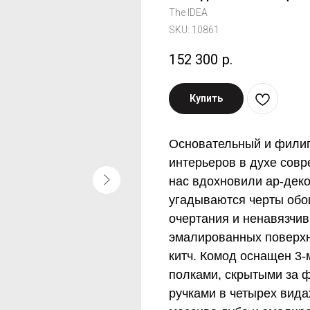
The IDEA
SKU:
10861
152 300
р.
Купить
Основательный и фили
интерьеров в духе совр
нас вдохновили ар-деко
угадываются черты обо
очертания и ненавязчи
эмалированных поверхн
китч. Комод оснащен 3
полками, скрытыми за 
ручками в четырех вида