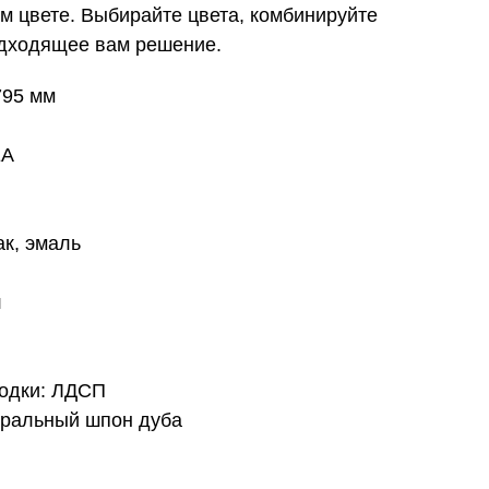
ем цвете. Выбирайте цвета, комбинируйте
одходящее вам решение.
795 мм
EA
ак, эмаль
л
родки: ЛДСП
уральный шпон дуба