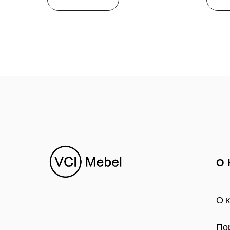
О 
О 
По