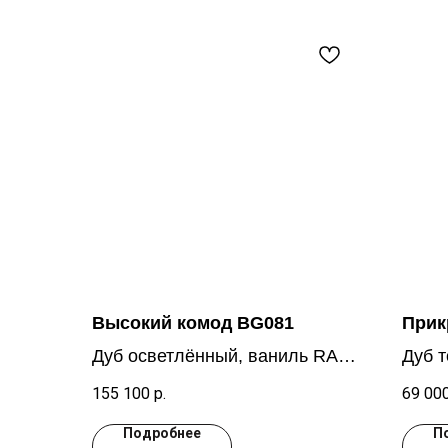
Высокий комод BG081
Прик
Дуб осветлённый, ваниль RAL
Дуб 
9010
155 100
р.
69 00
Подробнее
П