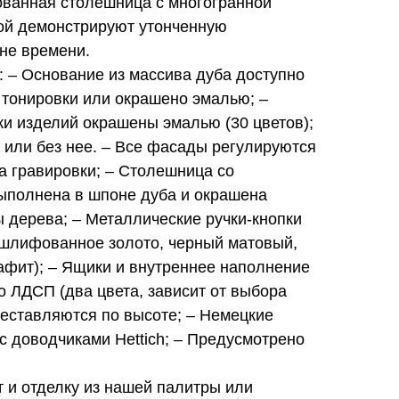
ованная столешница с многогранной
ой демонстрируют утонченную
не времени.
 – Основание из массива дуба доступно
 тонировки или окрашено эмалью; –
и изделий окрашены эмалью (30 цветов);
 или без нее. – Все фасады регулируются
а гравировки; – Столешница со
ыполнена в шпоне дуба и окрашена
 дерева; – Металлические ручки-кнопки
 (шлифованное золото, черный матовый,
афит); – Ящики и внутреннее наполнение
о ЛДСП (два цвета, зависит от выбора
реставляются по высоте; – Немецкие
 доводчиками Hettich; – Предусмотрено
 и отделку из нашей палитры или