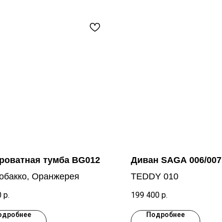
роватная тумба BG012
Диван SAGA 006/007
тобакко, Оранжерея
TEDDY 010
0
р.
199 400
р.
одробнее
Подробнее