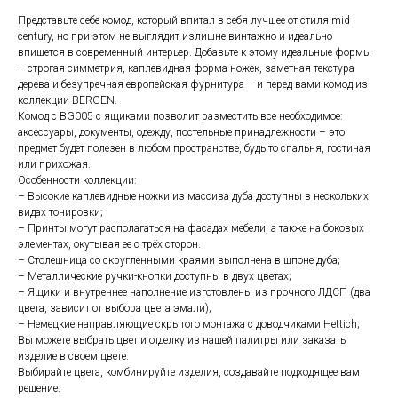
Представьте себе комод, который впитал в себя лучшее от стиля mid-
century, но при этом не выглядит излишне винтажно и идеально
впишется в современный интерьер. Добавьте к этому идеальные формы
– строгая симметрия, каплевидная форма ножек, заметная текстура
дерева и безупречная европейская фурнитура – и перед вами комод из
коллекции BERGEN.
Комод с BG005 c ящиками позволит разместить все необходимое:
аксессуары, документы, одежду, постельные принадлежности – это
предмет будет полезен в любом пространстве, будь то спальня, гостиная
или прихожая.
Особенности коллекции:
– Высокие каплевидные ножки из массива дуба доступны в нескольких
видах тонировки;
– Принты могут располагаться на фасадах мебели, а также на боковых
элементах, окутывая ее с трёх сторон.
– Столешница со скругленными краями выполнена в шпоне дуба;
– Металлические ручки-кнопки доступны в двух цветах;
– Ящики и внутреннее наполнение изготовлены из прочного ЛДСП (два
цвета, зависит от выбора цвета эмали);
– Немецкие направляющие скрытого монтажа с доводчиками Hettich;
Вы можете выбрать цвет и отделку из нашей палитры или заказать
изделие в своем цвете.
Выбирайте цвета, комбинируйте изделия, создавайте подходящее вам
решение.