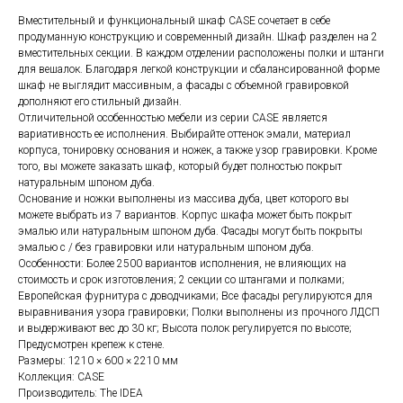
Вместительный и функциональный шкаф CASE сочетает в себе
продуманную конструкцию и современный дизайн. Шкаф разделен на 2
вместительных секции. В каждом отделении расположены полки и штанги
для вешалок. Благодаря легкой конструкции и сбалансированной форме
шкаф не выглядит массивным, а фасады с объемной гравировкой
дополняют его стильный дизайн.
Отличительной особенностью мебели из серии CASE является
вариативность ее исполнения. Выбирайте оттенок эмали, материал
корпуса, тонировку основания и ножек, а также узор гравировки. Кроме
того, вы можете заказать шкаф, который будет полностью покрыт
натуральным шпоном дуба.
Основание и ножки выполнены из массива дуба, цвет которого вы
можете выбрать из 7 вариантов. Корпус шкафа может быть покрыт
эмалью или натуральным шпоном дуба. Фасады могут быть покрыты
эмалью с / без гравировки или натуральным шпоном дуба.
Особенности: Более 2500 вариантов исполнения, не влияющих на
стоимость и срок изготовления; 2 секции со штангами и полками;
Европейская фурнитура с доводчиками; Все фасады регулируются для
выравнивания узора гравировки; Полки выполнены из прочного ЛДСП
и выдерживают вес до 30 кг; Высота полок регулируется по высоте;
Предусмотрен крепеж к стене.
Размеры: 1210 × 600 × 2210 мм
Коллекция: CASE
Производитель: The IDEA